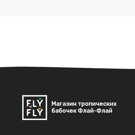
Работаем ежедневно
с 9:00 до 19:00
+7 499 938-49-50
Заказать звонок
Мы в соц.сетях:
Ферма бабочеĸ
Салют живых
«Бабочĸарий»
бабочек
Флай-Флай