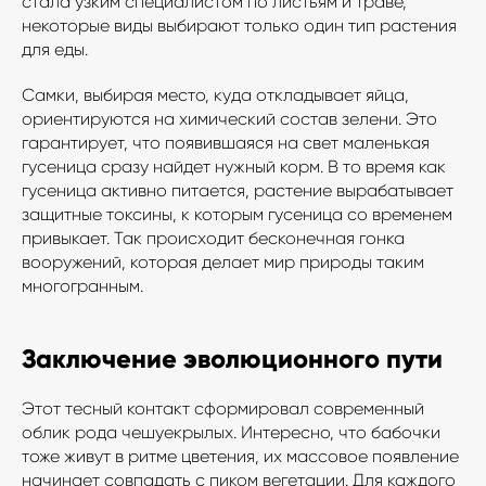
стала узким специалистом по листьям и траве,
некоторые виды выбирают только один тип растения
для еды.
Самки, выбирая место, куда откладывает яйца,
Магазин тропических
бабочек Флай-Флай
ориентируются на химический состав зелени. Это
гарантирует, что появившаяся на свет маленькая
гусеница сразу найдет нужный корм. В то время как
гусеница активно питается, растение вырабатывает
защитные токсины, к которым гусеница со временем
привыкает. Так происходит бесконечная гонка
вооружений, которая делает мир природы таким
Работаем ежедневно
многогранным.
с 9:00 до 19:00
+7 499 938-49-50
Заключение эволюционного пути
Этот тесный контакт сформировал современный
облик рода чешуекрылых. Интересно, что бабочки
Заказать звонок
тоже живут в ритме цветения, их массовое появление
начинает совпадать с пиком вегетации. Для каждого