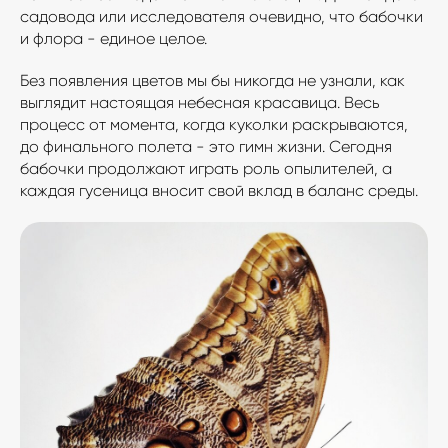
садовода или исследователя очевидно, что бабочки
и флора - единое целое.
Мы в соц.сетях:
Без появления цветов мы бы никогда не узнали, как
выглядит настоящая небесная красавица. Весь
процесс от момента, когда куколки раскрываются,
до финального полета - это гимн жизни. Сегодня
бабочки продолжают играть роль опылителей, а
каждая гусеница вносит свой вклад в баланс среды.
Ферма бабочеĸ
Салют живых
«Бабочĸарий»
бабочек
Флай-Флай
Каталог живых
Доставка бабочкой
бабочек
Все права защищены © 2007-2025
Согласие на обработку персональных данных
Политика конфиденциальности
Разработка сайта